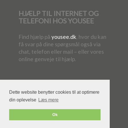
HJÆLP TIL INTERNET OG
TELEFONI HOS YOUSEE
Find hjælp på
yousee.dk
, hvor du kan
få svar på dine spørgsmål også via
chat, telefon eller mail – eller vores
online genveje til hjælp.
Dette website benytter cookies til at optimere
din oplevelse
Læs mere
Powered by YouSee Foreningsweb
Ok